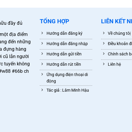
TỔNG HỢP
LIÊN KẾT 
 hữu đầy đủ
Hướng dẫn đăng ký
Về chúng tôị
 một địa điểm
 mang đến những
Hướng dẫn đăng nhập
Điều khoản điê
ưa đựng hàng
Hướng dẫn gửi tiền
Chính sách ba
i cũ lẫn người
ực tuyến không
Hướng dẫn rút tiền
Liên hệ̣
 #w88 #66b ch
Ứng dụng điện thoại di
động
Tác giả : Lâm Minh Hậu