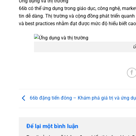
Ứng dụng và thị trường
66b có thể ứng dụng trong giáo dục, công nghệ, market
tin dễ dàng. Thị trường và cộng đồng phát triển quan
và best practices nhằm đạt được mức độ hiểu biết cao
Ứ
66b đặng tiến đông – Khám phá giá trị và ứng d
Để lại một bình luận