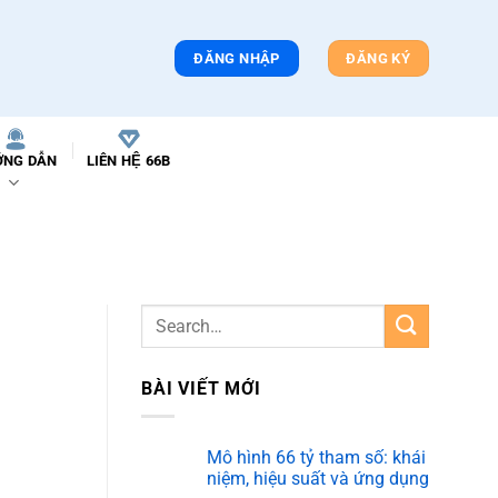
ĐĂNG NHẬP
ĐĂNG KÝ
́NG DẪN
LIÊN HỆ 66B
BÀI VIẾT MỚI
Mô hình 66 tỷ tham số: khái
niệm, hiệu suất và ứng dụng