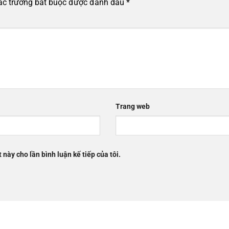
ác trường bắt buộc được đánh dấu
*
Trang web
 này cho lần bình luận kế tiếp của tôi.