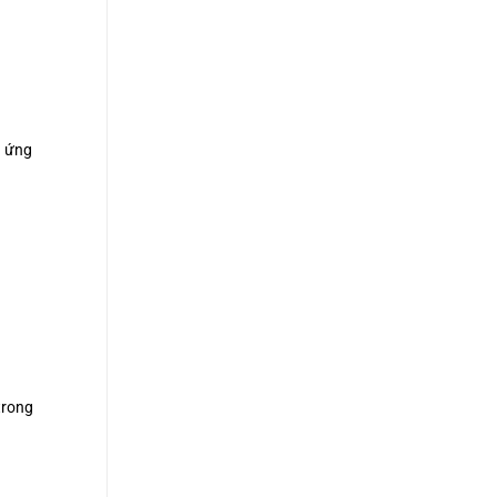
à ứng
trong