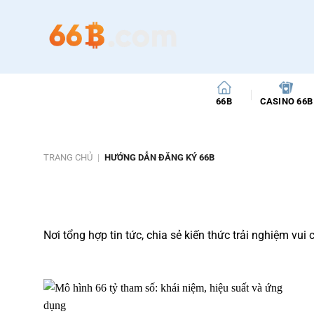
Chuyển
đến
nội
dung
66B
CASINO 66B
TRANG CHỦ
|
HƯỚNG DẪN ĐĂNG KÝ 66B
Nơi tổng hợp tin tức, chia sẻ kiến thức trải nghiệm vui 