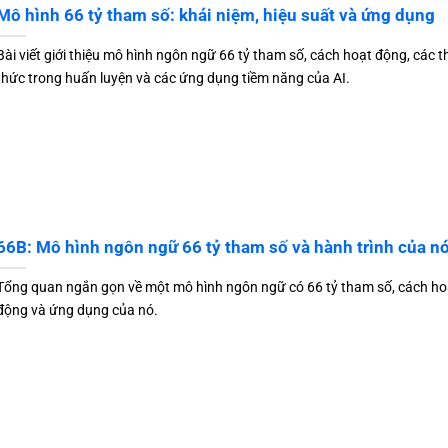
Mô hình 66 tỷ tham số: khái niệm, hiệu suất và ứng dụng
Bài viết giới thiệu mô hình ngôn ngữ 66 tỷ tham số, cách hoạt động, các 
thức trong huấn luyện và các ứng dụng tiềm năng của AI.
66B: Mô hình ngôn ngữ 66 tỷ tham số và hành trình của n
Tổng quan ngắn gọn về một mô hình ngôn ngữ có 66 tỷ tham số, cách ho
động và ứng dụng của nó.