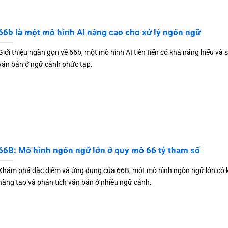
66b là một mô hình AI nâng cao cho xử lý ngôn ngữ
Giới thiệu ngắn gọn về 66b, một mô hình AI tiên tiến có khả năng hiểu và 
văn bản ở ngữ cảnh phức tạp.
66B: Mô hình ngôn ngữ lớn ở quy mô 66 tỷ tham số
Khám phá đặc điểm và ứng dụng của 66B, một mô hình ngôn ngữ lớn có 
năng tạo và phân tích văn bản ở nhiều ngữ cảnh.