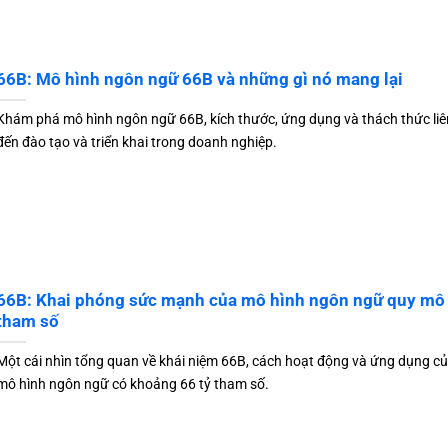
66B: Mô hình ngôn ngữ 66B và những gì nó mang lại
Khám phá mô hình ngôn ngữ 66B, kích thước, ứng dụng và thách thức li
đến đào tạo và triển khai trong doanh nghiệp.
66B: Khai phóng sức mạnh của mô hình ngôn ngữ quy mô 
tham số
Một cái nhìn tổng quan về khái niệm 66B, cách hoạt động và ứng dụng c
mô hình ngôn ngữ có khoảng 66 tỷ tham số.