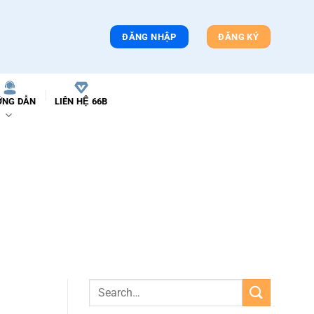
ĐĂNG NHẬP
ĐĂNG KÝ
́NG DẪN
LIÊN HỆ 66B