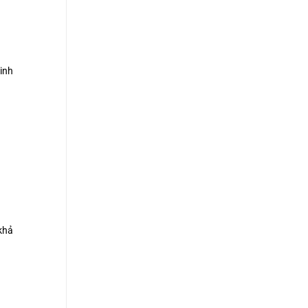
sinh
khả