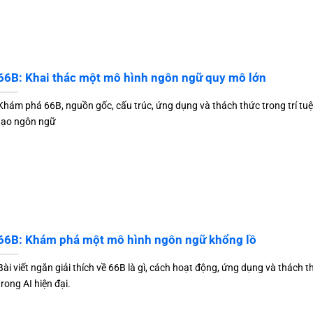
66B: Khai thác một mô hình ngôn ngữ quy mô lớn
Khám phá 66B, nguồn gốc, cấu trúc, ứng dụng và thách thức trong trí tu
tạo ngôn ngữ
66B: Khám phá một mô hình ngôn ngữ khổng lồ
Bài viết ngắn giải thích về 66B là gì, cách hoạt động, ứng dụng và thách t
trong AI hiện đại.