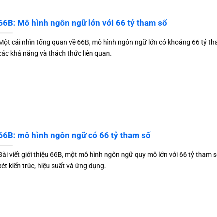
66B: Mô hình ngôn ngữ lớn với 66 tỷ tham số
Một cái nhìn tổng quan về 66B, mô hình ngôn ngữ lớn có khoảng 66 tỷ th
các khả năng và thách thức liên quan.
66B: mô hình ngôn ngữ có 66 tỷ tham số
Bài viết giới thiệu 66B, một mô hình ngôn ngữ quy mô lớn với 66 tỷ tham 
xét kiến trúc, hiệu suất và ứng dụng.