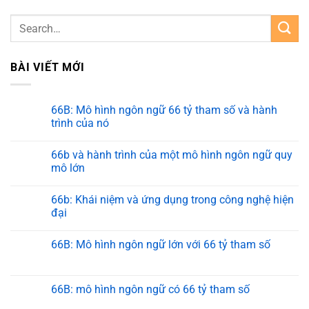
BÀI VIẾT MỚI
66B: Mô hình ngôn ngữ 66 tỷ tham số và hành
trình của nó
66b và hành trình của một mô hình ngôn ngữ quy
mô lớn
66b: Khái niệm và ứng dụng trong công nghệ hiện
đại
66B: Mô hình ngôn ngữ lớn với 66 tỷ tham số
66B: mô hình ngôn ngữ có 66 tỷ tham số