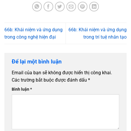
66b: Khái niệm và ứng dụng
66b: Khái niệm và ứng dụng
trong công nghệ hiện đại
trong trí tuệ nhân tạo
Để lại một bình luận
Email của bạn sẽ không được hiển thị công khai.
Các trường bắt buộc được đánh dấu
*
Bình luận
*