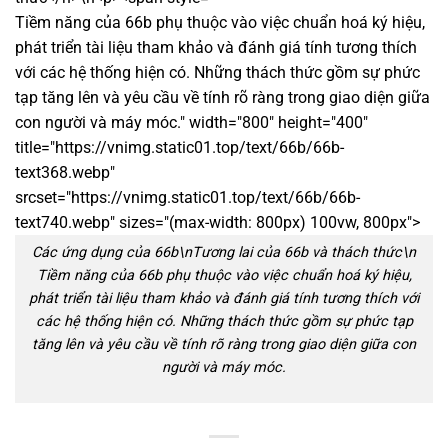
Tiềm năng của 66b phụ thuộc vào việc chuẩn hoá ký hiệu,
phát triển tài liệu tham khảo và đánh giá tính tương thích
với các hệ thống hiện có. Những thách thức gồm sự phức
tạp tăng lên và yêu cầu về tính rõ ràng trong giao diện giữa
con người và máy móc.
" width="800" height="400"
title="https://vnimg.static01.top/text/66b/66b-
text368.webp"
srcset="https://vnimg.static01.top/text/66b/66b-
text740.webp" sizes="(max-width: 800px) 100vw, 800px">
Các ứng dụng của 66b\n
Tương lai của 66b và thách thức
\n
Tiềm năng của 66b phụ thuộc vào việc chuẩn hoá ký hiệu,
phát triển tài liệu tham khảo và đánh giá tính tương thích với
các hệ thống hiện có. Những thách thức gồm sự phức tạp
tăng lên và yêu cầu về tính rõ ràng trong giao diện giữa con
người và máy móc.