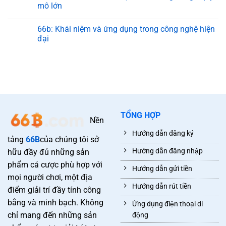
mô lớn
66b: Khái niệm và ứng dụng trong công nghệ hiện
đại
TỔNG HỢP
Nền
Hướng dẫn đăng ký
tảng
66B
của chúng tôi sở
Hướng dẫn đăng nhập
hữu đầy đủ những sản
phẩm cá cược phù hợp với
Hướng dẫn gửi tiền
mọi người chơi, một địa
Hướng dẫn rút tiền
điểm giải trí đầy tính công
bằng và minh bạch. Không
Ứng dụng điện thoại di
chỉ mang đến những sản
động