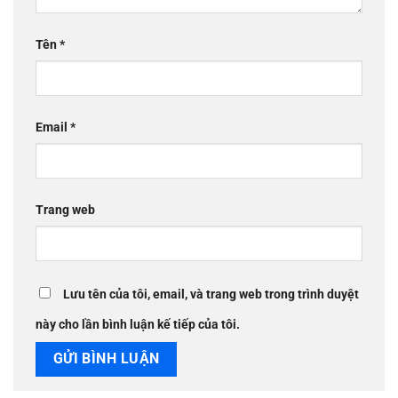
Tên
*
Email
*
Trang web
Lưu tên của tôi, email, và trang web trong trình duyệt
này cho lần bình luận kế tiếp của tôi.