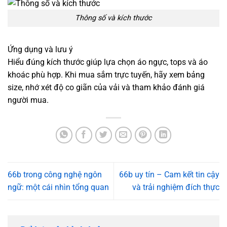
Thông số và kích thước
Ứng dụng và lưu ý
Hiểu đúng kích thước giúp lựa chọn áo ngực, tops và áo
khoác phù hợp. Khi mua sắm trực tuyến, hãy xem bảng
size, nhớ xét độ co giãn của vải và tham khảo đánh giá
người mua.
66b trong công nghệ ngôn
66b uy tín – Cam kết tin cậy
ngữ: một cái nhìn tổng quan
và trải nghiệm đích thực