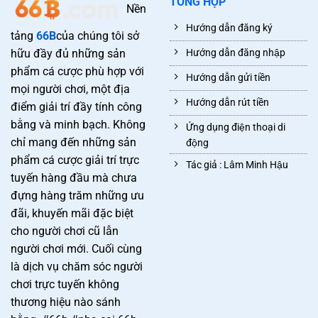
TỔNG HỢP
Nền
Hướng dẫn đăng ký
tảng
66B
của chúng tôi sở
Hướng dẫn đăng nhập
hữu đầy đủ những sản
phẩm cá cược phù hợp với
Hướng dẫn gửi tiền
mọi người chơi, một địa
Hướng dẫn rút tiền
điểm giải trí đầy tính công
bằng và minh bạch. Không
Ứng dụng điện thoại di
chỉ mang đến những sản
động
phẩm cá cược giải trí trực
Tác giả : Lâm Minh Hậu
tuyến hàng đầu mà chưa
đựng hàng trăm những ưu
đãi, khuyến mãi đặc biệt
cho người chơi cũ lẫn
người chơi mới. Cuối cùng
là dịch vụ chăm sóc người
chơi trực tuyến không
thương hiệu nào sánh