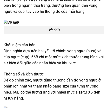
biến trong ngành thời trang, thường liên quan đến vòng
ngực và cúp, tùy vào hệ thống đo của mỗi hãng.
Về 66B
Khái niệm căn bản
Định nghĩa dựa trên hai yếu tố chính: vòng ngực (bust) và
cúp ngực (cup). 66B chỉ một mức kích thước trung bình với
sự biến đổi giữa các nhãn hiệu và khu vực.
Thông số và kích thước
Để đo chính xác, người dùng thường cần đo vòng ngực ở
phần lớn nhất và tham khảo bảng size của từng thương
hiệu. 66B có thể tương ứng với nhiều mức size từ XS đến
M tùy hãng.